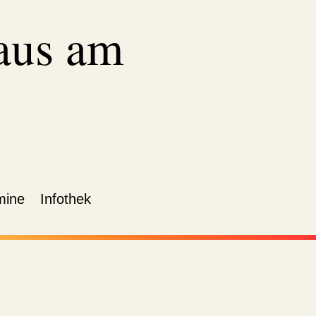
aus am
mine
Infothek